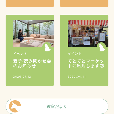
イベント
イベント
親子/読み聞かせ会
てとてとマーケッ
のお知らせ
トに出店します②
2026.07.12
2026.04.11
教室だより