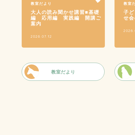
教室だより
教室
大人の読み聞かせ講習■基礎
子ど
編 応用編 実践編 開講ご
せ会
案内
2026.
2026.07.12
教室だより