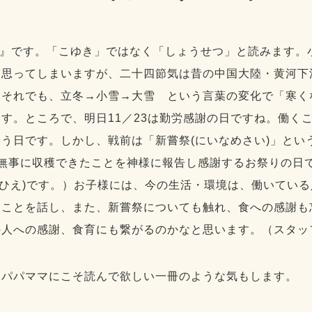
『小雪』です。「こゆき」ではなく「しょうせつ」と読みます
と思ってしまいますが、二十四節気は昔の中国大陸・黄河下
。それでも、立冬→小雪→大雪 という言葉の変化で「寒く
す。ところで、明日11／23は勤労感謝の日ですね。働く
う日です。しかし、戦前は「新嘗祭(にいなめさい)」とい
年無事に収穫できたことを神様に報告し感謝するお祭りの日
は稗(ひえ)です。）お子様には、今の生活・環境は、働いてい
うことを話し、また、新嘗祭についても触れ、食への感謝も
の人への感謝、食育にも繋がるのかなと思います。（スタッ
くパパママにこそ読んで欲しい一冊のような気もします。