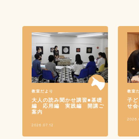
教室だより
教室
大人の読み聞かせ講習■基礎
子ど
編 応用編 実践編 開講ご
せ会
案内
2026.
2026.07.12