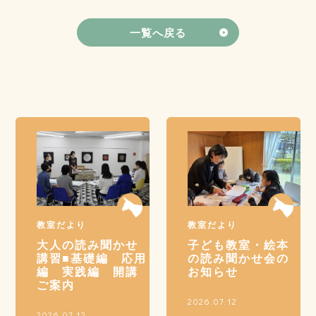
一覧へ戻る
教室だより
教室だより
大人の読み聞かせ
子ども教室・絵本
講習■基礎編 応用
の読み聞かせ会の
編 実践編 開講
お知らせ
ご案内
2026.07.12
2026.07.12