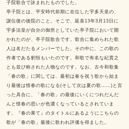
子院歌合で詠まれたものでした。
亭子院とは、平安時代前期に在位した宇多天皇の、
譲位後の後院のこと。そこで、延喜13年3月13日に
宇多法皇が自分の御所としていた亭子院において開
かれたのが、亭子院歌合です。歌合に集められた歌
人は名だたるメンバーでした。その中に、この歌の
作者である躬恒もいたのです。和歌で有名な紀貫之
とも並び称された人物なのです。なお、古今和歌集
「春の歌」に関しては、最初は春を祝う歌から始ま
り最後は惜春の歌になる(そして次は夏の歌……)と言
った具合に、「春の歌」の最後にいくにつれだんだ
んと惜春の思いが色濃くなっているとされていま
す。『春の果て』のタイトルにあるようにこちらの
歌が「春の歌」最後に歌われ評価を得ました。