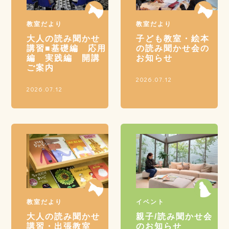
教室だより
教室だより
大人の読み聞かせ
子ども教室・絵本
講習■基礎編 応用
の読み聞かせ会の
編 実践編 開講
お知らせ
ご案内
2026.07.12
2026.07.12
教室だより
イベント
大人の読み聞かせ
親子/読み聞かせ会
講習・出張教室
のお知らせ