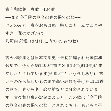
古今和歌集 春歌下134歌
──また亭子院の歌合の春の果ての歌──
けふのみと 春をおもはぬ 時だにも 立つことや
すき 花のかげかは
凡河内 躬恒（おおしこうち の みつね)
古今和歌集とは日本文学史上最初に編まれた勅撰和
歌集で、今から約1100年前の延喜13年(913年)に成
立したとされています(延喜5年という説もあり)。古
いものから新しいものまで高い評価を受けた1111首
の歌を、春から冬、恋や離などに分類されていま
す。古今和歌集の記録によると、この歌は「亭子院
の歌合の春の果ての歌」とされており、もともと亭