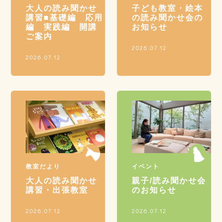
大人の読み聞かせ
子ども教室・絵本
講習■基礎編 応用
の読み聞かせ会の
編 実践編 開講
お知らせ
ご案内
2026.07.12
2026.07.12
教室だより
イベント
大人の読み聞かせ
親子/読み聞かせ会
講習・出張教室
のお知らせ
2026.07.12
2026.07.12