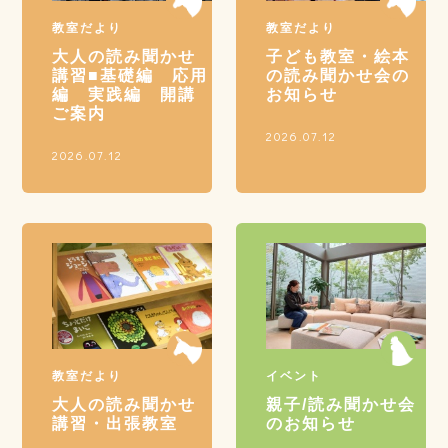
教室だより
教室だより
大人の読み聞かせ
子ども教室・絵本
講習■基礎編 応用
の読み聞かせ会の
編 実践編 開講
お知らせ
ご案内
2026.07.12
2026.07.12
教室だより
イベント
大人の読み聞かせ
親子/読み聞かせ会
講習・出張教室
のお知らせ