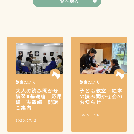
一覧へ戻る
教室だより
教室だより
大人の読み聞かせ
子ども教室・絵本
講習■基礎編 応用
の読み聞かせ会の
編 実践編 開講
お知らせ
ご案内
2026.07.12
2026.07.12